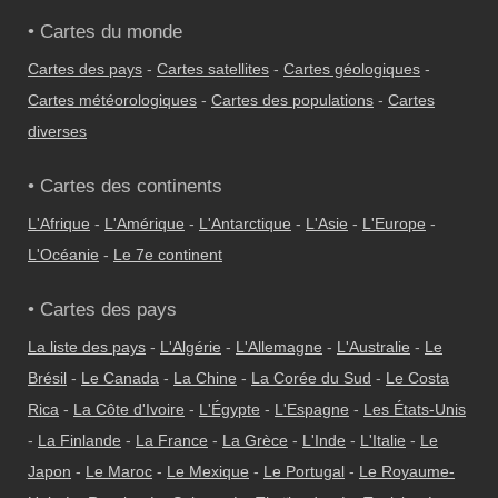
• Cartes du monde
Cartes des pays
-
Cartes satellites
-
Cartes géologiques
-
Cartes météorologiques
-
Cartes des populations
-
Cartes
diverses
• Cartes des continents
L'Afrique
-
L'Amérique
-
L'Antarctique
-
L'Asie
-
L'Europe
-
L'Océanie
-
Le 7e continent
• Cartes des pays
La liste des pays
-
L'Algérie
-
L'Allemagne
-
L'Australie
-
Le
Brésil
-
Le Canada
-
La Chine
-
La Corée du Sud
-
Le Costa
Rica
-
La Côte d'Ivoire
-
L'Égypte
-
L'Espagne
-
Les États-Unis
-
La Finlande
-
La France
-
La Grèce
-
L'Inde
-
L'Italie
-
Le
Japon
-
Le Maroc
-
Le Mexique
-
Le Portugal
-
Le Royaume-