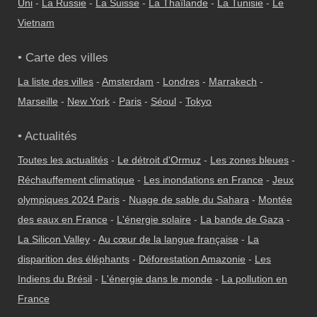
Uni
-
La Russie
-
La Suisse
-
La Thaïlande
-
La Tunisie
-
Le
Vietnam
• Carte des villes
La liste des villes
-
Amsterdam
-
Londres
-
Marrakech
-
Marseille
-
New York
-
Paris
-
Séoul
-
Tokyo
• Actualités
Toutes les actualités
-
Le détroit d'Ormuz
-
Les zones bleues
-
Réchauffement climatique
-
Les inondations en France
-
Jeux
olympiques 2024 Paris
-
Nuage de sable du Sahara
-
Montée
des eaux en France
-
L'énergie solaire
-
La bande de Gaza
-
La Silicon Valley
-
Au cœur de la langue française
-
La
disparition des éléphants
-
Déforestation Amazonie
-
Les
Indiens du Brésil
-
L'énergie dans le monde
-
La pollution en
France