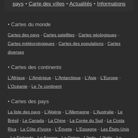
pays
•
Carte des villes
•
Actualités
•
Informations
• Cartes du monde
Cartes des pays
-
Cartes satellites
-
Cartes géologiques
-
Cartes météorologiques
-
Cartes des populations
-
Cartes
diverses
• Cartes des continents
L'Afrique
-
L'Amérique
-
L'Antarctique
-
L'Asie
-
L'Europe
-
L'Océanie
-
Le 7e continent
• Cartes des pays
La liste des pays
-
L'Algérie
-
L'Allemagne
-
L'Australie
-
Le
Brésil
-
Le Canada
-
La Chine
-
La Corée du Sud
-
Le Costa
Rica
-
La Côte d'Ivoire
-
L'Égypte
-
L'Espagne
-
Les États-Unis
-
La Finlande
-
La France
-
La Grèce
-
L'Inde
-
L'Italie
-
Le