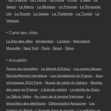
Japon
-
Le Maroc
-
Le Mexique
-
Le Portugal
-
Le Royaume-
Uni
-
La Russie
-
La Suisse
-
La Thaïlande
-
La Tunisie
-
Le
Vietnam
• Carte des villes
La liste des villes
-
Amsterdam
-
Londres
-
Marrakech
-
Marseille
-
New York
-
Paris
-
Séoul
-
Tokyo
• Actualités
Toutes les actualités
-
Le détroit d'Ormuz
-
Les zones bleues
-
Réchauffement climatique
-
Les inondations en France
-
Jeux
olympiques 2024 Paris
-
Nuage de sable du Sahara
-
Montée
des eaux en France
-
L'énergie solaire
-
La bande de Gaza
-
La Silicon Valley
-
Au cœur de la langue française
-
La
disparition des éléphants
-
Déforestation Amazonie
-
Les
Indiens du Brésil
-
L'énergie dans le monde
-
La pollution en