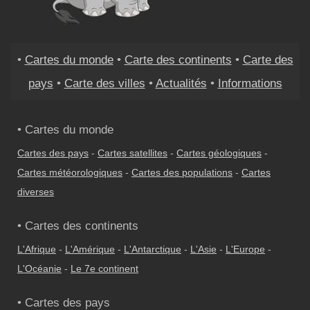
•
Cartes du monde
•
Carte des continents
•
Carte des
pays
•
Carte des villes
•
Actualités
•
Informations
• Cartes du monde
Cartes des pays
-
Cartes satellites
-
Cartes géologiques
-
Cartes météorologiques
-
Cartes des populations
-
Cartes
diverses
• Cartes des continents
L'Afrique
-
L'Amérique
-
L'Antarctique
-
L'Asie
-
L'Europe
-
L'Océanie
-
Le 7e continent
• Cartes des pays