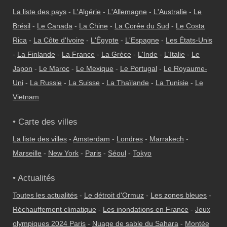
La liste des pays
-
L'Algérie
-
L'Allemagne
-
L'Australie
-
Le
Brésil
-
Le Canada
-
La Chine
-
La Corée du Sud
-
Le Costa
Rica
-
La Côte d'Ivoire
-
L'Égypte
-
L'Espagne
-
Les États-Unis
-
La Finlande
-
La France
-
La Grèce
-
L'Inde
-
L'Italie
-
Le
Japon
-
Le Maroc
-
Le Mexique
-
Le Portugal
-
Le Royaume-
Uni
-
La Russie
-
La Suisse
-
La Thaïlande
-
La Tunisie
-
Le
Vietnam
• Carte des villes
La liste des villes
-
Amsterdam
-
Londres
-
Marrakech
-
Marseille
-
New York
-
Paris
-
Séoul
-
Tokyo
• Actualités
Toutes les actualités
-
Le détroit d'Ormuz
-
Les zones bleues
-
Réchauffement climatique
-
Les inondations en France
-
Jeux
olympiques 2024 Paris
-
Nuage de sable du Sahara
-
Montée