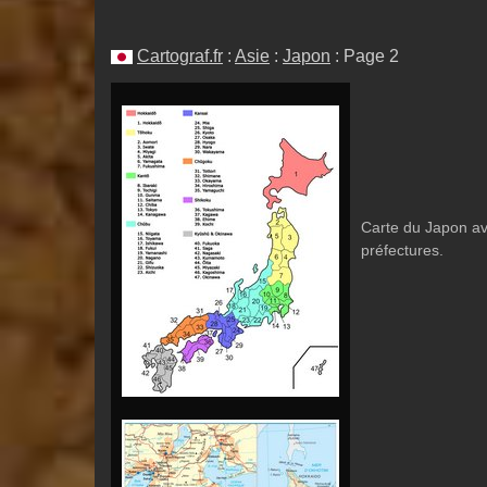
Cartograf.fr
:
Asie
:
Japon
: Page 2
Carte du Japon ave
préfectures.