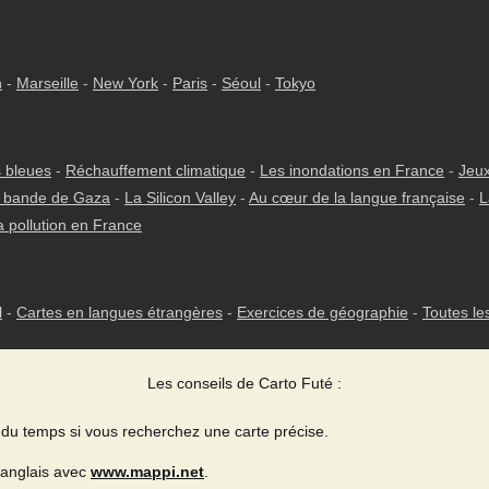
h
-
Marseille
-
New York
-
Paris
-
Séoul
-
Tokyo
 bleues
-
Réchauffement climatique
-
Les inondations en France
-
Jeux
 bande de Gaza
-
La Silicon Valley
-
Au cœur de la langue française
-
L
a pollution en France
l
-
Cartes en langues étrangères
-
Exercices de géographie
-
Toutes le
Les conseils de Carto Futé :
du temps si vous recherchez une carte précise.
 anglais avec
www.mappi.net
.