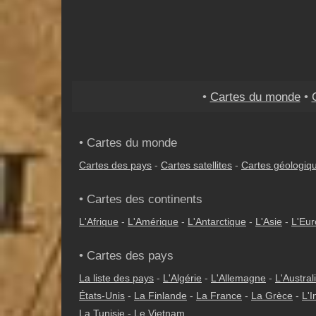
•
Cartes du monde
•
• Cartes du monde
Cartes des pays
-
Cartes satellites
-
Cartes géologiq
• Cartes des continents
L'Afrique
-
L'Amérique
-
L'Antarctique
-
L'Asie
-
L'Eu
• Cartes des pays
La liste des pays
-
L'Algérie
-
L'Allemagne
-
L'Austral
États-Unis
-
La Finlande
-
La France
-
La Grèce
-
L'I
La Tunisie
-
Le Vietnam