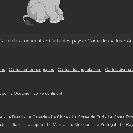
Carte des continents
•
Carte des pays
•
Carte des villes
•
Ac
ues
-
Cartes météorologiques
-
Cartes des populations
-
Cartes diverse
rope
-
L'Océanie
-
Le 7e continent
ie
-
Le Brésil
-
Le Canada
-
La Chine
-
La Corée du Sud
-
Le Costa Ric
nde
-
L'Italie
-
Le Japon
-
Le Maroc
-
Le Mexique
-
Le Portugal
-
Le Ro