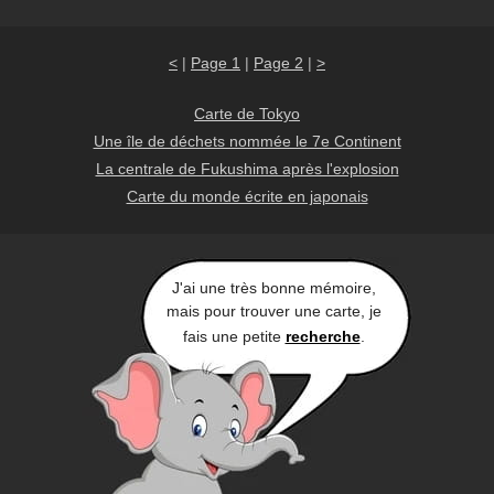
<
|
Page 1
|
Page 2
|
>
Carte de Tokyo
Une île de déchets nommée le 7e Continent
La centrale de Fukushima après l'explosion
Carte du monde écrite en japonais
J'ai une très bonne mémoire,
mais pour trouver une carte, je
fais une petite
recherche
.