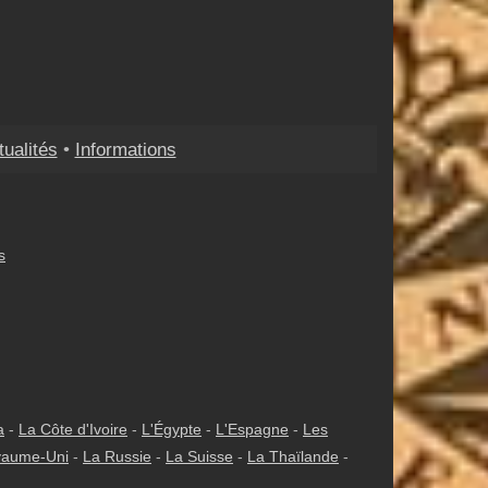
tualités
•
Informations
s
a
-
La Côte d'Ivoire
-
L'Égypte
-
L'Espagne
-
Les
yaume-Uni
-
La Russie
-
La Suisse
-
La Thaïlande
-