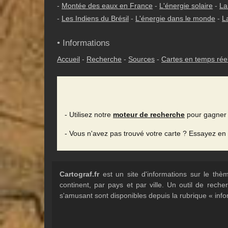
-
Montée des eaux en France
-
L'énergie solaire
-
La
-
Les Indiens du Brésil
-
L'énergie dans le monde
-
L
• Informations
Accueil
-
Recherche
-
Sources
-
Cartes en temps rée
- Utilisez notre
moteur de recherche
pour gagner 
- Vous n'avez pas trouvé votre carte ? Essayez en
Cartograf.fr
est un site d'informations sur le th
continent, par pays et par ville. Un outil de rec
s'amusant sont disponibles depuis la rubrique « info