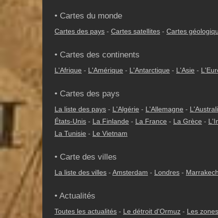
• Cartes du monde
Cartes des pays
-
Cartes satellites
-
Cartes géologiq
• Cartes des continents
L'Afrique
-
L'Amérique
-
L'Antarctique
-
L'Asie
-
L'Eu
• Cartes des pays
La liste des pays
-
L'Algérie
-
L'Allemagne
-
L'Austral
États-Unis
-
La Finlande
-
La France
-
La Grèce
-
L'I
La Tunisie
-
Le Vietnam
• Carte des villes
La liste des villes
-
Amsterdam
-
Londres
-
Marrakec
• Actualités
Toutes les actualités
-
Le détroit d'Ormuz
-
Les zones