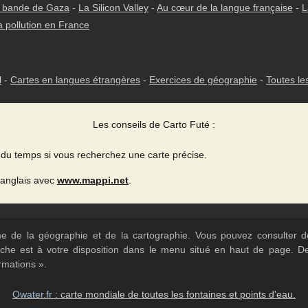
 bande de Gaza
-
La Silicon Valley
-
Au cœur de la langue française
-
L
a pollution en France
l
-
Cartes en langues étrangères
-
Exercices de géographie
-
Toutes le
Les conseils de Carto Futé :
du temps si vous recherchez une carte précise.
 anglais avec
www.mappi.net
.
ème de la géographie et de la cartographie. Vous pouvez consulter
herche est à votre disposition dans le menu situé en haut de page. 
rmations ».
Owater.fr
: carte mondiale de toutes les fontaines et points d'eau.