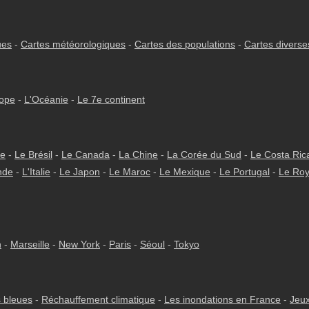
ues
-
Cartes météorologiques
-
Cartes des populations
-
Cartes diverse
rope
-
L'Océanie
-
Le 7e continent
ie
-
Le Brésil
-
Le Canada
-
La Chine
-
La Corée du Sud
-
Le Costa Ric
nde
-
L'Italie
-
Le Japon
-
Le Maroc
-
Le Mexique
-
Le Portugal
-
Le Ro
h
-
Marseille
-
New York
-
Paris
-
Séoul
-
Tokyo
 bleues
-
Réchauffement climatique
-
Les inondations en France
-
Jeux