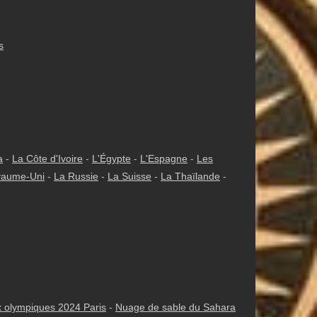
s
a
-
La Côte d'Ivoire
-
L'Égypte
-
L'Espagne
-
Les
yaume-Uni
-
La Russie
-
La Suisse
-
La Thaïlande
-
 olympiques 2024 Paris
-
Nuage de sable du Sahara