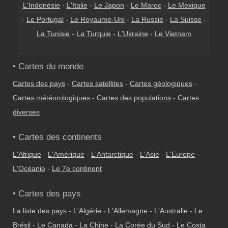
L'Indonésie
-
L'Italie
-
Le Japon
-
Le Maroc
-
Le Mexique
-
Le Portugal
-
Le Royaume-Uni
-
La Russie
-
La Suisse
-
La Tunisie
-
La Turquie
-
L'Ukraine
-
Le Vietnam
• Cartes du monde
Cartes des pays
-
Cartes satellites
-
Cartes géologiques
-
Cartes météorologiques
-
Cartes des populations
-
Cartes
diverses
• Cartes des continents
L'Afrique
-
L'Amérique
-
L'Antarctique
-
L'Asie
-
L'Europe
-
L'Océanie
-
Le 7e continent
• Cartes des pays
La liste des pays
-
L'Algérie
-
L'Allemagne
-
L'Australie
-
Le
Brésil
-
Le Canada
-
La Chine
-
La Corée du Sud
-
Le Costa