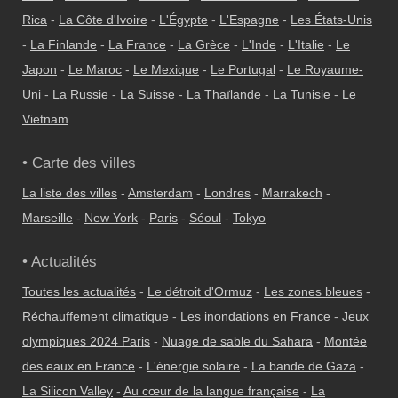
Rica
-
La Côte d'Ivoire
-
L'Égypte
-
L'Espagne
-
Les États-Unis
-
La Finlande
-
La France
-
La Grèce
-
L'Inde
-
L'Italie
-
Le
Japon
-
Le Maroc
-
Le Mexique
-
Le Portugal
-
Le Royaume-
Uni
-
La Russie
-
La Suisse
-
La Thaïlande
-
La Tunisie
-
Le
Vietnam
• Carte des villes
La liste des villes
-
Amsterdam
-
Londres
-
Marrakech
-
Marseille
-
New York
-
Paris
-
Séoul
-
Tokyo
• Actualités
Toutes les actualités
-
Le détroit d'Ormuz
-
Les zones bleues
-
Réchauffement climatique
-
Les inondations en France
-
Jeux
olympiques 2024 Paris
-
Nuage de sable du Sahara
-
Montée
des eaux en France
-
L'énergie solaire
-
La bande de Gaza
-
La Silicon Valley
-
Au cœur de la langue française
-
La