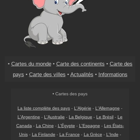
•
Cartes du monde
•
Carte des continents
•
Carte des
pays
•
Carte des villes
•
Actualités
•
Informations
• Cartes des pays
La liste complète des pays
-
L'Algérie
-
L'Allemagne
-
L'Argentine
-
L'Australie
-
La Belgique
-
Le Brésil
-
Le
Canada
-
La Chine
-
L'Égypte
-
L'Espagne
-
Les États-
Unis
-
La Finlande
-
La France
-
La Grèce
-
L'Inde
-