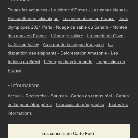
Toutes les actualités
-
Le détroit d'Ormuz
-
Les zones bleues
-
Réchauffement climatique
-
Les inondations en France
-
Jeux
olympiques 2024 Paris
-
Nuage de sable du Sahara
-
Montée
des eaux en France
-
L'énergie solaire
-
La bande de Gaza
-
La Silicon Valley
-
Au cœur de la langue française
-
La
disparition des éléphants
-
Déforestation Amazonie
-
Les
Indiens du Brésil
-
L'énergie dans le monde
-
La pollution en
France
• Informations
Accueil
-
Recherche
-
Sources
-
Cartes en temps réel
-
Cartes
en langues étrangères
-
Exercices de géographie
-
Toutes les
informations
Les conseils de Carto Futé :