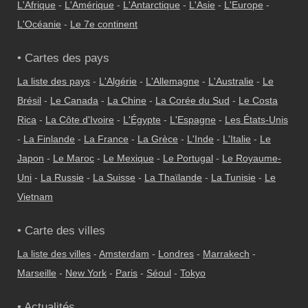
L'Afrique
-
L'Amérique
-
L'Antarctique
-
L'Asie
-
L'Europe
-
L'Océanie
-
Le 7e continent
• Cartes des pays
La liste des pays
-
L'Algérie
-
L'Allemagne
-
L'Australie
-
Le
Brésil
-
Le Canada
-
La Chine
-
La Corée du Sud
-
Le Costa
Rica
-
La Côte d'Ivoire
-
L'Égypte
-
L'Espagne
-
Les États-Unis
-
La Finlande
-
La France
-
La Grèce
-
L'Inde
-
L'Italie
-
Le
Japon
-
Le Maroc
-
Le Mexique
-
Le Portugal
-
Le Royaume-
Uni
-
La Russie
-
La Suisse
-
La Thaïlande
-
La Tunisie
-
Le
Vietnam
• Carte des villes
La liste des villes
-
Amsterdam
-
Londres
-
Marrakech
-
Marseille
-
New York
-
Paris
-
Séoul
-
Tokyo
• Actualités